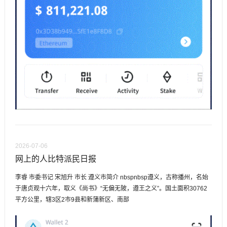
2026-07-06
网上的人比特派民日报
李睿 市委书记 宋旭升 市长 遵义市简介 nbspnbsp遵义，古称播州，名始
于唐贞观十六年，取义《尚书》“无偏无陂，遵王之义”。国土面积30762
平方公里，辖3区2市9县和新蒲新区、南部