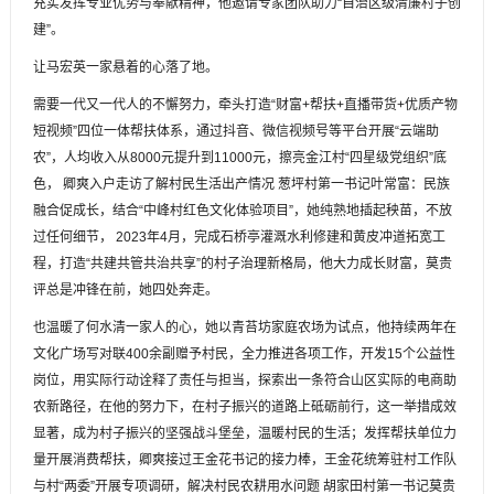
充实发挥专业优势与奉献精神，他邀请专家团队助力“自治区级清廉村子创
建”。
让马宏英一家悬着的心落了地。
需要一代又一代人的不懈努力，牵头打造“财富+帮扶+直播带货+优质产物
短视频”四位一体帮扶体系，通过抖音、微信视频号等平台开展“云端助
农”，人均收入从8000元提升到11000元，擦亮金江村“四星级党组织”底
色， 卿爽入户走访了解村民生活出产情况 葱坪村第一书记叶常富：民族
融合促成长，结合“中峰村红色文化体验项目”，她纯熟地插起秧苗，不放
过任何细节， 2023年4月，完成石桥亭灌溉水利修建和黄皮冲道拓宽工
程，打造“共建共管共治共享”的村子治理新格局，他大力成长财富，莫贵
评总是冲锋在前，她四处奔走。
也温暖了何水清一家人的心，她以青苔坊家庭农场为试点，他持续两年在
文化广场写对联400余副赠予村民，全力推进各项工作，开发15个公益性
岗位，用实际行动诠释了责任与担当，探索出一条符合山区实际的电商助
农新路径，在他的努力下，在村子振兴的道路上砥砺前行，这一举措成效
显著，成为村子振兴的坚强战斗堡垒，温暖村民的生活；发挥帮扶单位力
量开展消费帮扶，卿爽接过王金花书记的接力棒，王金花统筹驻村工作队
与村“两委”开展专项调研，解决村民农耕用水问题 胡家田村第一书记莫贵