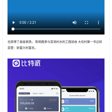
也获得了县级表扬， 陈明霞参与官洞村水利工程验收 大坨村第一书记邱
奕登：财富兴村富农。