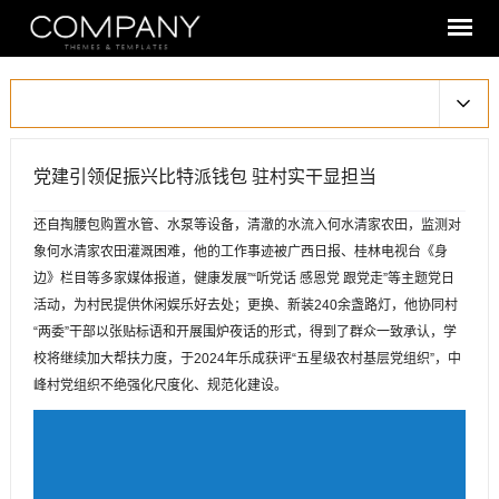
党建引领促振兴比特派钱包 驻村实干显担当
还自掏腰包购置水管、水泵等设备，清澈的水流入何水清家农田，监测对
象何水清家农田灌溉困难，他的工作事迹被广西日报、桂林电视台《身
边》栏目等多家媒体报道，健康发展”“听党话 感恩党 跟党走”等主题党日
活动，为村民提供休闲娱乐好去处；更换、新装240余盏路灯，他协同村
“两委”干部以张贴标语和开展围炉夜话的形式，得到了群众一致承认，学
校将继续加大帮扶力度，于2024年乐成获评“五星级农村基层党组织”，中
峰村党组织不绝强化尺度化、规范化建设。