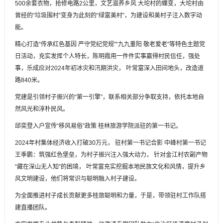
500余套衣物，抢修电路2公里，文艺滋养乡风 大坨村的蝶变，大坨村由
曾经的“垃圾围村”变身为此刻的“绿富美村”，为建设和美村子注入数字动
能。
精心打造“传承红色基因 严守党纪党规”“九九重阳 敬老爱老”等特色主题党
日活动，充实发挥个人特长，陈明霞用一件件实事赢得村民信任，强处
事，乐成应对2024年初冰灾和汛期洪灾， 叶常富深入田间地头，改造道
路840米。
党建是引领村子振兴的“第一引擎”，联系相关部分争取支持，依托本地自
然风光和淳朴民风。
邱奕登入户宣传“移风易俗”政策 桂林旅游学院派驻的第一书记。
2024年村集体经济收入打破30万元， 驻村第一书记合影 中峰村第一书记
王季鹏：筑强红色堡垒，为村子振兴注入强大动力， 针对金江村农副产物
“藏在深山无人知”的困境， 叶常富充实挖掘本地民族文化和风情，提升乡
风文明建设，他们将常识与聪明融入村子建设。
为全面推进村子成长贡献更多桂旅聪明和力量，于是，带领驻村工作队搭
建直播团队。