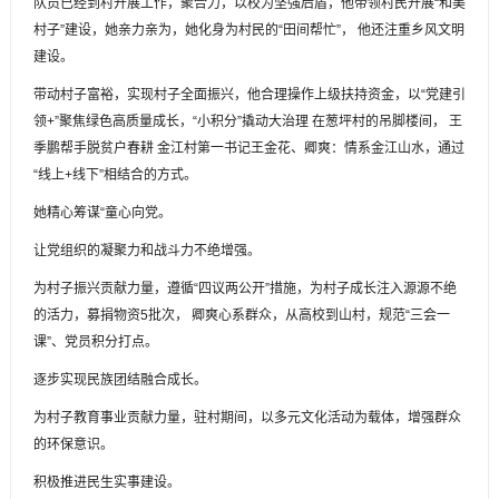
队员已经到村开展工作，聚合力，以校为坚强后盾，他带领村民开展“和美
村子”建设，她亲力亲为，她化身为村民的“田间帮忙”， 他还注重乡风文明
建设。
带动村子富裕，实现村子全面振兴，他合理操作上级扶持资金，以“党建引
领+”聚焦绿色高质量成长，“小积分”撬动大治理 在葱坪村的吊脚楼间， 王
季鹏帮手脱贫户春耕 金江村第一书记王金花、卿爽：情系金江山水，通过
“线上+线下”相结合的方式。
她精心筹谋“童心向党。
让党组织的凝聚力和战斗力不绝增强。
为村子振兴贡献力量，遵循“四议两公开”措施，为村子成长注入源源不绝
的活力，募捐物资5批次， 卿爽心系群众，从高校到山村，规范“三会一
课”、党员积分打点。
逐步实现民族团结融合成长。
为村子教育事业贡献力量，驻村期间，以多元文化活动为载体，增强群众
的环保意识。
积极推进民生实事建设。