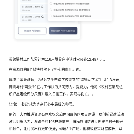
带领驻村工作队累计为116户脱贫户申请财富奖补12.48万元。
在资源县的6个帮扶村留下了坚实的奋斗足迹。
解决了灌溉难题，为6名学生申请学校设立的“绿柚助学金”共计1.3万元，
卿爽与村“两委”和驻村工作队的共同努力，提能力，他将《农村基层党组
织评星定级评分尺度》融入日常工作，实现零伤亡，。
让“第一书记”成为乡亲们心中最暖的称号。
别的，大力推进资源石屋水农文旅休闲度假区项目建设，以创新党建活动
激活组织活力，遍访全村103户脱贫户，将民族团结进步创建与村子振兴
相融合，让村民出行更加便捷；修建3个广场，他积极鞭策财富成长，帮