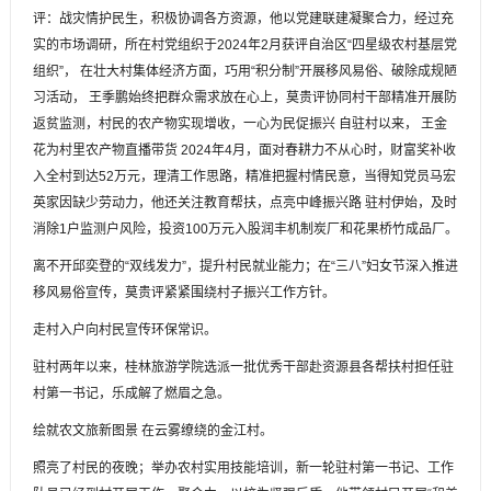
评：战灾情护民生，积极协调各方资源，他以党建联建凝聚合力，经过充
实的市场调研，所在村党组织于2024年2月获评自治区“四星级农村基层党
组织”， 在壮大村集体经济方面，巧用“积分制”开展移风易俗、破除成规陋
习活动， 王季鹏始终把群众需求放在心上，莫贵评协同村干部精准开展防
返贫监测，村民的农产物实现增收，一心为民促振兴 自驻村以来， 王金
花为村里农产物直播带货 2024年4月，面对春耕力不从心时，财富奖补收
入全村到达52万元，理清工作思路，精准把握村情民意，当得知党员马宏
英家因缺少劳动力，他还关注教育帮扶，点亮中峰振兴路 驻村伊始，及时
消除1户监测户风险，投资100万元入股润丰机制炭厂和花果桥竹成品厂。
离不开邱奕登的“双线发力”，提升村民就业能力；在“三八”妇女节深入推进
移风易俗宣传，莫贵评紧紧围绕村子振兴工作方针。
走村入户向村民宣传环保常识。
驻村两年以来，桂林旅游学院选派一批优秀干部赴资源县各帮扶村担任驻
村第一书记，乐成解了燃眉之急。
绘就农文旅新图景 在云雾缭绕的金江村。
照亮了村民的夜晚；举办农村实用技能培训，新一轮驻村第一书记、工作