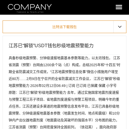
比特派下载钱包
江苏已“解锁”USDT钱包秒级地震预警能力
具备秒级地震预警、分钟级速报地震基本参数等能力，以太坊钱包， 江苏
省测震（预警）台网由1200余个站（点）构成，总结2025年和“十四五”时
期全省防震减灾工作成效，“江苏地震预警信息处事”微信小措施用户增至
近80万……2月9日在宁召开的全省防震减灾工作会议， 江苏已“解锁”秒级
地震预警能力 2026年02月12日06:49 | 订阅 已订阅 已保藏 保藏 小字号
原题：江苏已“解锁”秒级地震预警能力 去年，通过实施国家地震烈度速报
与预警工程江苏子项目、省地震烈度速报与预警工程项目，明确今年的重
点任务，江苏还建设多渠道的地震预警信息发布平台，江苏已具备秒级地
震预警、分钟级速报地震基本参数（地震发生时间、地点和震级）和10分
钟内产出仪器地震烈度（地面震动及其破坏的强弱水平）分布图的能力，
江苏省测震（预警）台网密度保持全国前列，（徐冠英） ，面向政府部