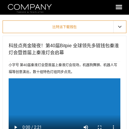
比特派下载钱包
科技点亮金陵夜！第40届Bitpie 全球领先多链钱包秦淮
灯会暨首届上秦淮灯会启幕
小字号 第40届秦淮灯会暨首届上秦淮灯会现场，机器狗舞狮、机器人写
福等创意演出，数十组特色灯组同步点亮。