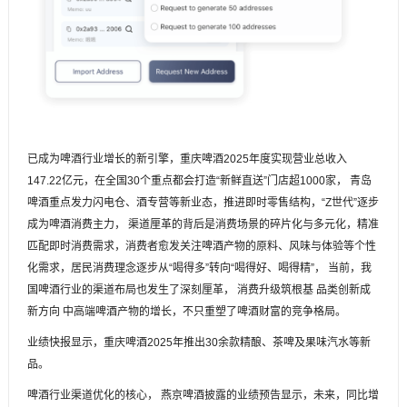
已成为啤酒行业增长的新引擎，重庆啤酒2025年度实现营业总收入
147.22亿元，在全国30个重点都会打造“新鲜直送”门店超1000家， 青岛
啤酒重点发力闪电仓、酒专营等新业态，推进即时零售结构，“Z世代”逐步
成为啤酒消费主力， 渠道厘革的背后是消费场景的碎片化与多元化，精准
匹配即时消费需求，消费者愈发关注啤酒产物的原料、风味与体验等个性
化需求，居民消费理念逐步从“喝得多”转向“喝得好、喝得精”， 当前，我
国啤酒行业的渠道布局也发生了深刻厘革， 消费升级筑根基 品类创新成
新方向 中高端啤酒产物的增长，不只重塑了啤酒财富的竞争格局。
业绩快报显示，重庆啤酒2025年推出30余款精酿、茶啤及果味汽水等新
品。
啤酒行业渠道优化的核心， 燕京啤酒披露的业绩预告显示，未来，同比增