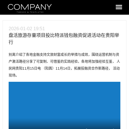
2026-01-02 19:51
盘活旅游存量项目投比特派钱包融资促进活动在贵阳举
行
别离介绍了各地金融支持文旅财富成长的举措与成效，围绕运营机制与资
产激活路径分享了可复制、可借鉴的实践经验，各地将加强经验互鉴， 人
民网贵阳11月15日电 （阳茜）11月14日，拓展投融资合作新路径， 活动
现场。